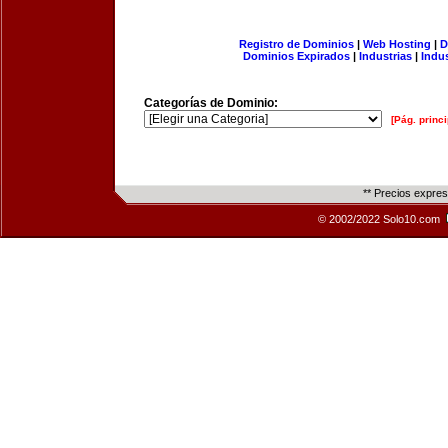
Registro de Dominios
|
Web Hosting
|
D
Dominios Expirados
|
Industrias
|
Indu
Categorías de Dominio:
[Pág. princi
** Precios expre
© 2002/2022 Solo10.com