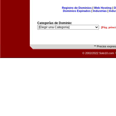
Registro de Dominios
|
Web Hosting
|
D
Dominios Expirados
|
Industrias
|
Indu
Categorías de Dominio:
[Pág. princi
** Precios expre
© 2002/2022 Solo10.com