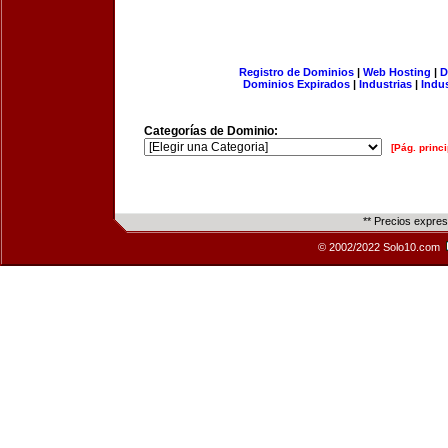
Registro de Dominios
|
Web Hosting
|
D
Dominios Expirados
|
Industrias
|
Indu
Categorías de Dominio:
[Pág. princi
** Precios expre
© 2002/2022 Solo10.com