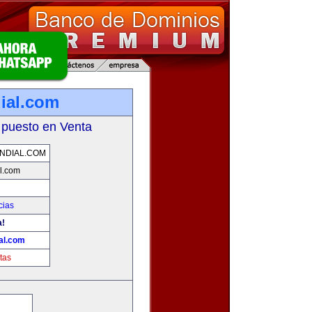
ial.com
 puesto en Venta
NDIAL.COM
l.com
cias
a!
al.com
tas