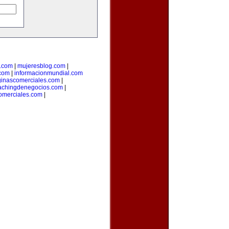
l.com
|
mujeresblog.com
|
.com
|
informacionmundial.com
inascomerciales.com
|
achingdenegocios.com
|
omerciales.com
|