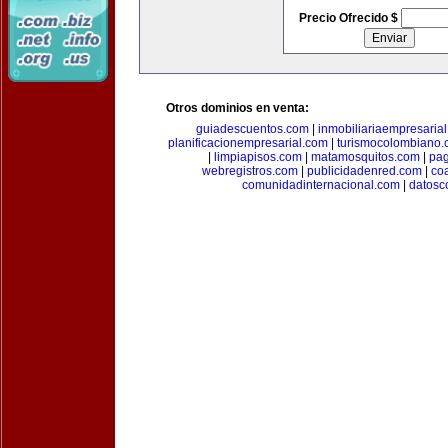
Precio Ofrecido $
Otros dominios en venta:
guiadescuentos.com
|
inmobiliariaempresaria
planificacionempresarial.com
|
turismocolombiano
|
limpiapisos.com
|
matamosquitos.com
|
pag
webregistros.com
|
publicidadenred.com
|
co
comunidadinternacional.com
|
datosc