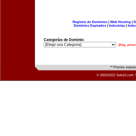
Registro de Dominios
|
Web Hosting
|
D
Dominios Expirados
|
Industrias
|
Indu
Categorías de Dominio:
[Pág. princi
** Precios expre
© 2002/2022 Solo10.com