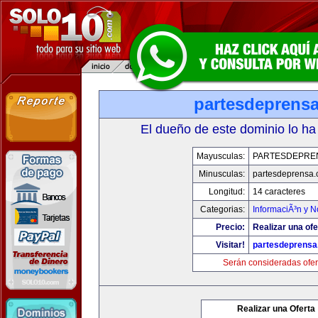
partesdeprens
El dueño de este dominio lo ha
Mayusculas:
PARTESDEPRE
Minusculas:
partesdeprensa
Longitud:
14 caracteres
Categorias:
InformaciÃ³n y N
Precio:
Realizar una ofe
Visitar!
partesdeprens
Serán consideradas ofer
Realizar una Oferta