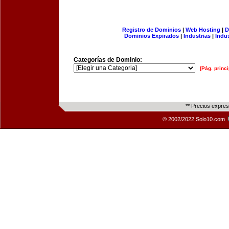
Registro de Dominios
|
Web Hosting
|
D
Dominios Expirados
|
Industrias
|
Indu
Categorías de Dominio:
[Pág. princi
** Precios expre
© 2002/2022 Solo10.com