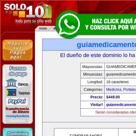
guiamedicament
El dueño de este dominio lo ha
Mayusculas:
GUIAMEDICAME
Minusculas:
guiamedicamento
Longitud:
16 caracteres
Categorias:
Medicina
,
Portale
Precio:
$449.00
Visitar!
guiamedicament
Serán consideradas ofer
R