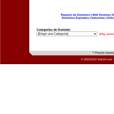
Registro de Dominios
|
Web Hosting
|
D
Dominios Expirados
|
Industrias
|
Indu
Categorías de Dominio:
[Pág. princi
** Precios expre
© 2002/2022 Solo10.com