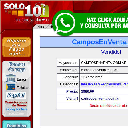
CamposEnVenta.
Vendido!
Mayusculas:
CAMPOSENVENTA.COM.AR
Minusculas:
camposenventa.com.ar
Longitud:
13 caracteres
Categorias:
Inmuebles y Propiedades
,
Ven
Precio:
$980.00
Visitar!
camposenventa.com.ar
Serán consideradas ofer