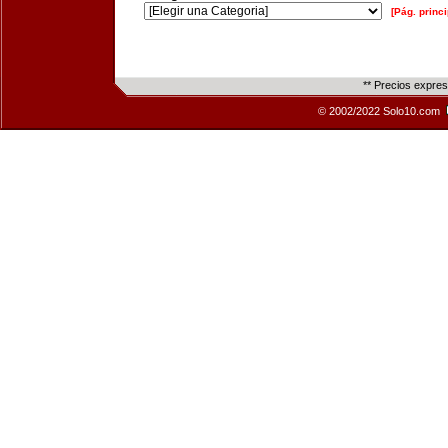
[Pág. princi
** Precios expre
© 2002/2022 Solo10.com