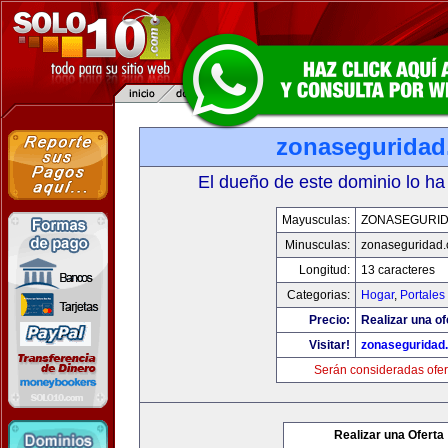
zonasegurida
El dueño de este dominio lo ha
Mayusculas:
ZONASEGURI
Minusculas:
zonaseguridad
Longitud:
13 caracteres
Categorias:
Hogar
,
Portales
Precio:
Realizar una of
Visitar!
zonaseguridad
Serán consideradas ofer
Realizar una Oferta