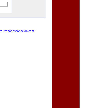
om
|
zonadesconocida.com
|