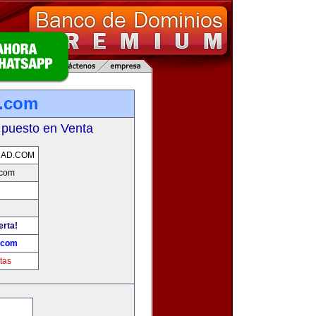
d.com
 puesto en Venta
DAD.COM
.com
erta!
.com
tas