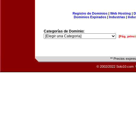
Registro de Dominios
|
Web Hosting
|
D
Dominios Expirados
|
Industrias
|
Indu
Categorías de Dominio:
[Pág. princi
** Precios expre
© 2002/2022 Solo10.com