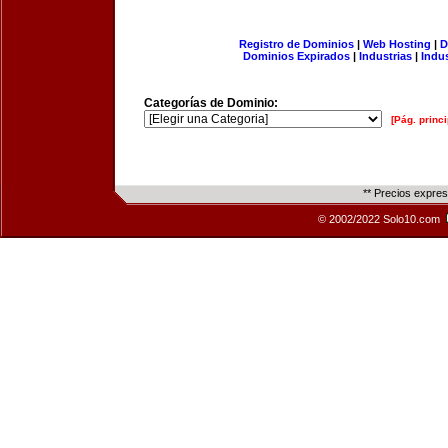
Registro de Dominios
|
Web Hosting
|
D
Dominios Expirados
|
Industrias
|
Indu
Categorías de Dominio:
[Pág. princi
** Precios expre
© 2002/2022 Solo10.com