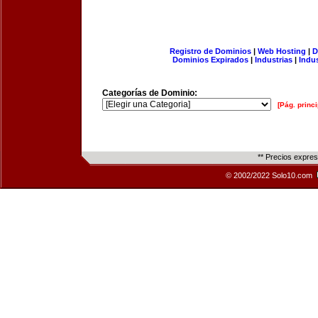
Registro de Dominios
|
Web Hosting
|
D
Dominios Expirados
|
Industrias
|
Indu
Categorías de Dominio:
[Pág. princi
** Precios expre
© 2002/2022 Solo10.com