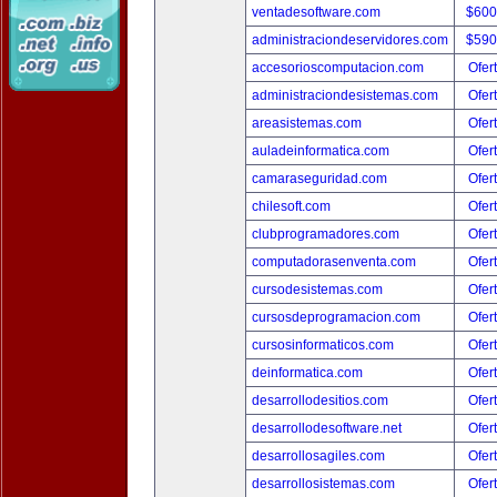
ventadesoftware.com
$600
administraciondeservidores.com
$590
accesorioscomputacion.com
Ofer
administraciondesistemas.com
Ofer
areasistemas.com
Ofer
auladeinformatica.com
Ofer
camaraseguridad.com
Ofer
chilesoft.com
Ofer
clubprogramadores.com
Ofer
computadorasenventa.com
Ofer
cursodesistemas.com
Ofer
cursosdeprogramacion.com
Ofer
cursosinformaticos.com
Ofer
deinformatica.com
Ofer
desarrollodesitios.com
Ofer
desarrollodesoftware.net
Ofer
desarrollosagiles.com
Ofer
desarrollosistemas.com
Ofer