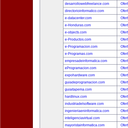
desarrollowebfreelance.com
Ofer
directorioinformatico.com
Ofer
e-datacenter.com
Ofer
e-Honduras.com
Ofer
e-objects.com
Ofer
e-Productos.com
Ofer
e-Programacion.com
Ofer
e-Programas.com
Ofer
empresadeinformatica.com
Ofer
eProgramacion.com
Ofer
expohardware.com
Ofer
guiadeprogramacion.com
Ofer
guiaitapema.com
Ofer
hardlinux.com
Ofer
industriadelsoftware.com
Ofer
ingenieriaeninformatica.com
Ofer
inteligenciavirtual.com
Ofer
mayoristainformatica.com
Ofer