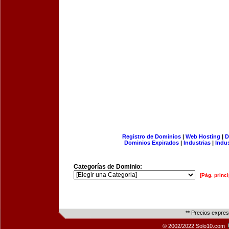
Registro de Dominios
|
Web Hosting
|
D
Dominios Expirados
|
Industrias
|
Indu
Categorías de Dominio:
[Pág. princi
** Precios expre
© 2002/2022 Solo10.com