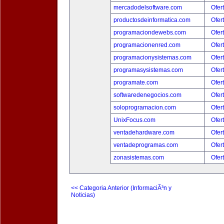
mercadodelsoftware.com
Ofer
productosdeinformatica.com
Ofer
programaciondewebs.com
Ofer
programacionenred.com
Ofer
programacionysistemas.com
Ofer
programasysistemas.com
Ofer
programate.com
Ofer
softwaredenegocios.com
Ofer
soloprogramacion.com
Ofer
UnixFocus.com
Ofer
ventadehardware.com
Ofer
ventadeprogramas.com
Ofer
zonasistemas.com
Ofer
<< Categoria Anterior (InformaciÃ³n y
Noticias)