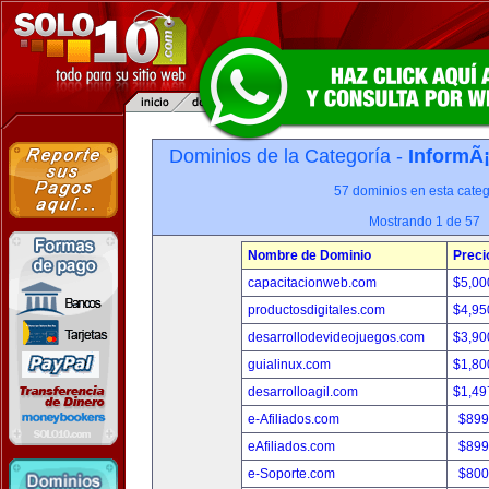
Dominios de la Categoría -
InformÃ¡
57 dominios en esta categ
Mostrando 1 de 57
Nombre de Dominio
Preci
capacitacionweb.com
$5,00
productosdigitales.com
$4,95
desarrollodevideojuegos.com
$3,90
guialinux.com
$1,80
desarrolloagil.com
$1,49
e-Afiliados.com
$899
eAfiliados.com
$899
e-Soporte.com
$800