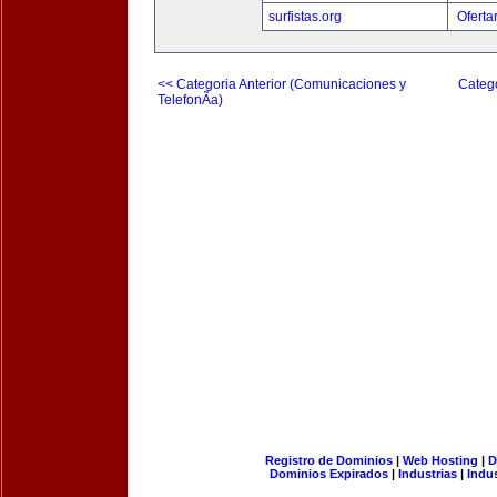
surfistas.org
Oferta
<< Categoria Anterior (Comunicaciones y
Catego
TelefonÃ­a)
Registro de Dominios
|
Web Hosting
|
D
Dominios Expirados
|
Industrias
|
Indu